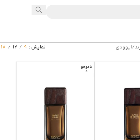
ند
ایوودی
نمایش
9
12
18
ناموجو
د