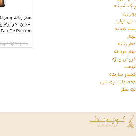
رنگ شیشه
روز زن
عطر زنانه و مرد
سال تولید
ست هدیه
 Eau De Parfum
عطار
عطر زنانه
29,260,000
توما
عطر مردانه
فروش ویژه
قیمت
کشور سازنده
محصولات پوستی
نت عطر