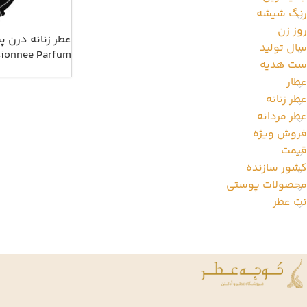
رنگ شیشه
روز زن
عطر زنانه درن 
سال تولید
sionnee Parfum
ست هدیه
عطار
عطر زنانه
عطر مردانه
فروش ویژه
قیمت
کشور سازنده
محصولات پوستی
نت عطر