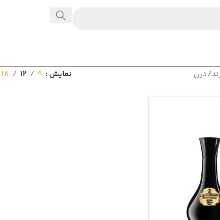
ند
درن
نمایش
9
12
18