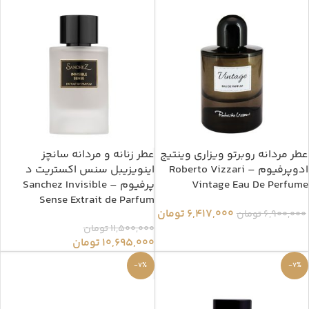
عطر مردانه روبرتو ویزاری وینتیج
عطر زنانه و مردانه سانچز
ادوپرفیوم – Roberto Vizzari
اینویزیبل سنس اکستریت د
Vintage Eau De Perfume
پرفیوم – Sanchez Invisible
Sense Extrait de Parfum
6,417,000
تومان
6,900,000
تومان
11,500,000
تومان
10,695,000
تومان
-7%
-7%