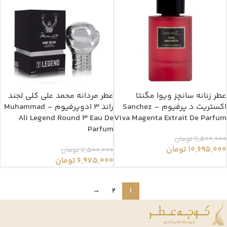
عطر زنانه سانچز ویوا مگنتا
عطر مردانه محمد علی کلی لجند
اکستریت د پرفیوم – Sanchez
راند 3 ادوپرفیوم – Muhammad
Ali Legend Round 3 Eau De
Viva Magenta Extrait De Parfum
Parfum
11,500,000
تومان
10,695,000
تومان
7,500,000
تومان
6,975,000
تومان
→
2
1