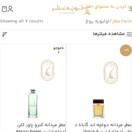
رد کردن به محتوای اصلی
خانه
عطار
اولیویه پولژ
Showing all 7 results
مشاهده فیلترها
ناموجو
-7%
د
عطر مردانه دولچه اند گابانا د
عطر مردانه کنزو پاور کلن
وان ادوتویلت – Dolce &
ادوتویلت – Kenzo Power