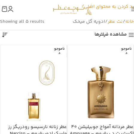
رد کردن به محتوای اصلی
خانه
نت عطر
ادویه گل میخک
Showing all 5 results
مشاهده فیلترها
ناموجو
ناموجو
د
د
عطر مردانه آمواج جوبیلیشن 40
عطر زنانه نارسیسو رودریگز رز
اکستریت د پرفیوم – Amouage
ماسک ادوپرفیوم – Narciso