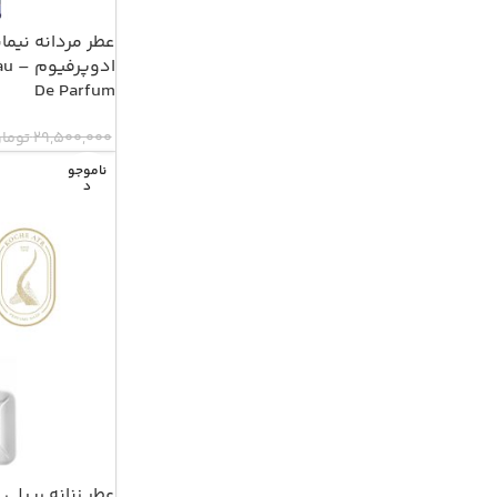
عطر مردانه نیم
ادو
De Parfum
29,500,000
توما
ناموجو
د
عطر زنانه ریپلی