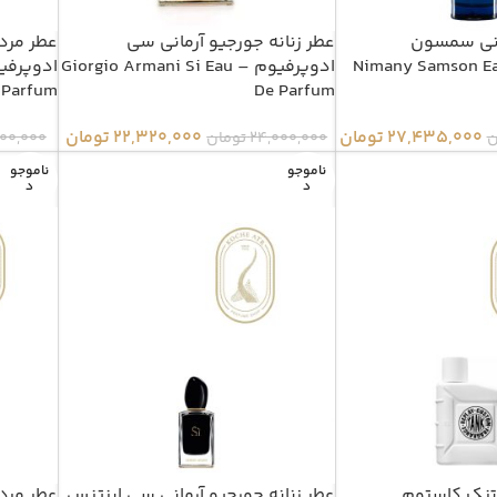
انی سمسون
عطر زنانه جورجیو آرمانی سی
عطر مردا
پرفیوم – Nimany Samson Eau
ادوپرفیوم – Giorgio Armani Si Eau
 Parfum
De Parfum
27,435,000
تومان
22,320,000
تومان
ن
24,000,000
تومان
000,000
ناموجو
ناموجو
د
د
 تنک کاستوم
عطر زنانه جورجیو آرمانی سی اینتنس
عطر مردا