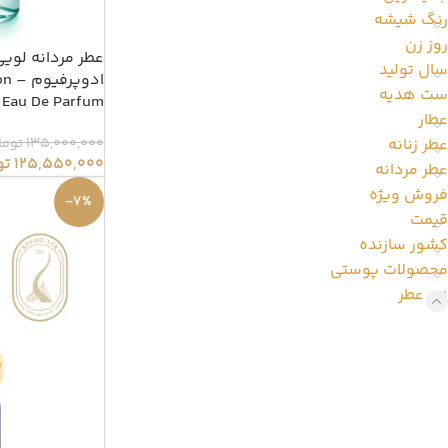
رنگ شیشه
روز زن
عطر مردانه لوی
سال تولید
ادوپ
ست هدیه
 Eau De Parfum
عطار
135,000,000
توما
عطر زنانه
125,550,000
تو
عطر مردانه
فروش ویژه
-7%
قیمت
کشور سازنده
محصولات پوستی
نت عطر