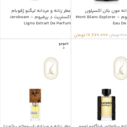
نه مون بلان اکسپلورر
عطر زنانه و مردانه لیگنو ژقوبام
ادوپرفیوم – Mont Blanc Explorer
اکسترِیت دِ پرفیوم – Jeroboam
Ligno Extrait De Parfum
Eau De
17,670,000
تومان
19,
تومان
ناموجو
د
نه سالواتور فراگامو اومو
عطر زنانه و مردانه ناسوماتو برائوندا