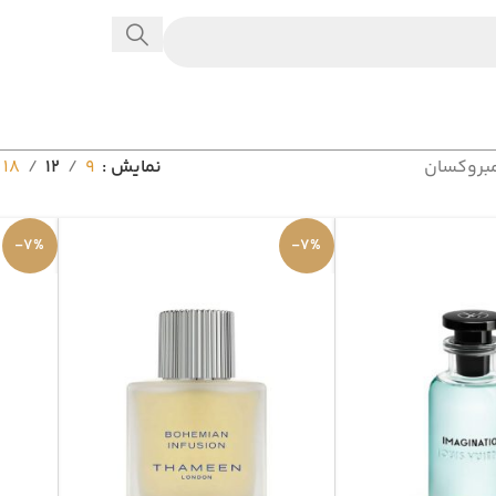
مبروکسان
نمایش
9
12
18
-7%
-7%