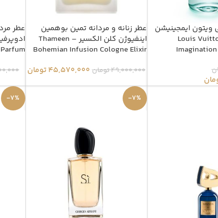
ی ویتون ایمجینیشن
عطر زنانه و مردانه تمین بوهمین
عطر مردا
رفیوم – Louis Vuitton
اینفیوژن کلن الکسیر – Thameen
 Parfum
Bohemian Infusion Cologne Elixir
Imagination
45,570,000
تومان
ن
49,000,000
تومان
00,000
مان
-7%
-7%