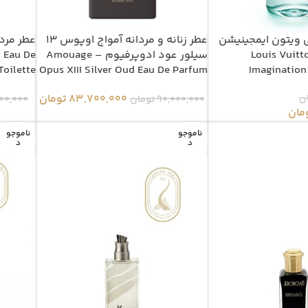
ی ویتون ایمجینیشن
عطر زنانه و مردانه آمواج اوپوس 13
عطر مردا
رفیوم – Louis Vuitton
سیلور عود ادوپرفیوم – Amouage
 Eau De
Toilette
Opus XIII Silver Oud Eau De Parfum
Imagination
83,700,000
تومان
ن
90,000,000
تومان
900,000
مان
ناموجو
ناموجو
د
د