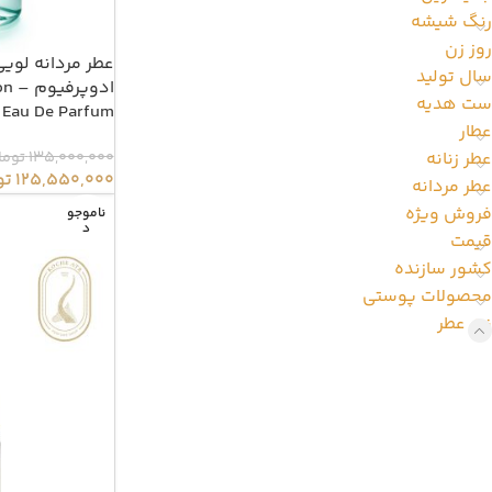
رنگ شیشه
روز زن
عطر مردانه لوی
سال تولید
ادوپ
ست هدیه
 Eau De Parfum
عطار
135,000,000
توما
عطر زنانه
125,550,000
تو
عطر مردانه
فروش ویژه
ناموجو
د
قیمت
کشور سازنده
محصولات پوستی
نت عطر