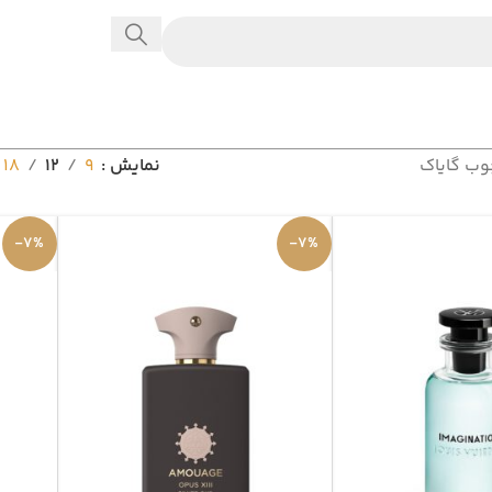
وب گایاک
نمایش
9
12
18
-7%
-7%