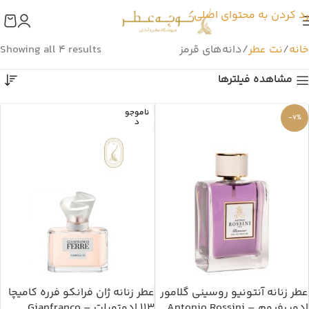
رد کردن به محتوای اصلی
خانه
نت عطر
دانه‌های قرمز
Showing all 4 results
مشاهده فیلترها
ناموجو
-7%
د
عطر زنانه آنتونیو روسینی گلامور
عطر زنانه ژان فرانکو فرره کامیچا
ادوپرفیوم – Antonio Rossini
113 ادوتویلت – Gianfranco