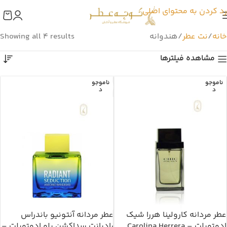
رد کردن به محتوای اصلی
خانه
نت عطر
هندوانه
Showing all 4 results
مشاهده فیلترها
ناموجو
ناموجو
د
د
عطر مردانه کارولینا هررا شیک
عطر مردانه آنتونیو باندراس
ادوتویلت – Carolina Herrera
رادیانت سداکشن بلو ادوتویلت –