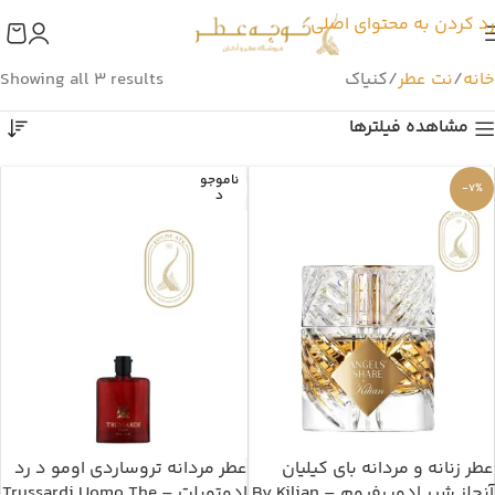
رد کردن به محتوای اصلی
خانه
نت عطر
کنیاک
Showing all 3 results
مشاهده فیلترها
ناموجو
-7%
د
عطر زنانه و مردانه بای کیلیان
عطر مردانه تروساردی اومو د رد
آنجلز شیر ادوپرفیوم – By Kilian
ادوتویلت – Trussardi Uomo The