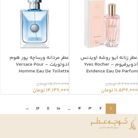
عطر زنانه ایو روشه اویدنس
عطر مردانه ورساچه پور هوم
ادوپرفیوم – Yves Rocher
ادوتویلت – Versace Pour
Homme Eau De Toilette
Evidence Eau De Parfum
12,400,000
تومان
15,200,000
تومان
11,532,000
تومان
14,136,000
تومان
→
12
11
10
…
4
3
2
1