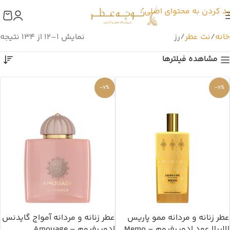
رد کردن به محتوای اصلی
خانه
نت عطر
رز
نمایش 1–12 از 134 نتیجه
مشاهده فیلترها
-7%
-7%
عطر زنانه و مردانه ممو پاریس
عطر زنانه و مردانه آمواج گایدنس
لالیبلا عود ادوپرفیوم – Memo
ادوپرفیوم – Amouage