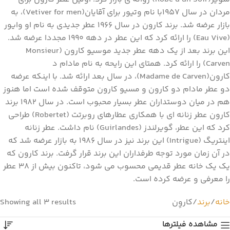
مردان در سال 1957با نام وتیور برای آقایان(Vetiver for men)، به
بازار عرضه شد. برند کارون در سال 1966 عطر جدیدی به نام او وایور
(Eau Vive) را ارائه كرد كه اين عطر در دهه 1990 مجددا عرضه شد.
این برند بعد از یک دهه عطر جدید موسیو کارون (Monsieur
Carven) را ارائه کرد. همتای این رایحه به نام مادام د
کارون(Madame de Carven)، در سال بعد ارائه شد. با اینکه عرضه
دو عطر مادام دو کارون و مسیو کارون متوقف شده است اما هنوز
هم در میان دوستداران عطر بسیار محبوب است. در سال 1982 برند
کارون عطر زنانه ای با همکاری عطارهای روبرتت (Robertet) طراحی
کرد که این عطر، گویرلندز (Guirlandes) نام داشت. عطر زنانه
اینتریگ (Intrigue) این برند نیز در سال 1986 به بازار عرضه شد که
در آن زمان مورد توجه طرفداران این برند قرار گرفت. برند کارون كه
يك یک خانه عطر قدیمی محسوب مي شود، تاكنون بيش از 38 عطر
را معرفي و عرضه كرده است.
خانه
برند
کاروِن
Showing all 3 results
مشاهده فیلترها