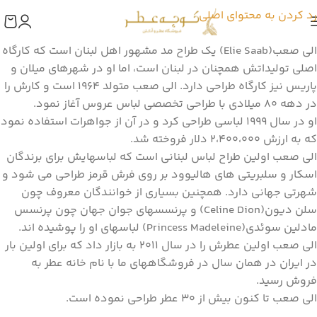
رد کردن به محتوای اصلی
الی صعب(Elie Saab) یک طراح مد مشهور اهل لبنان است که کارگاه
اصلی تولیداتش همچنان در لبنان است، اما او در شهرهای میلان و
پاریس نیز کارگاه طراحی دارد. الی صعب متولد 1964 است و کارش را
در دهه 80 میلادی با طراحی تخصصی لباس عروس آغاز نمود.
او در سال 1999 لباسی طراحی کرد و در آن از جواهرات استفاده نمود
که به ارزش 2،400،000 دلار فروخته شد.
الی صعب اولین طراح لباس لبنانی است که لباسهایش برای برندگان
اسکار و سلبریتی های هالیوود بر روی فرش قرمز طراحی می شود و
شهرتی جهانی دارد. همچنین بسیاری از خوانندگان معروف چون
سلن دیون(Celine Dion) و پرنسسهای جوان جهان چون پرنسس
مادلین سوئدی(Princess Madeleine) لباسهای او را پوشیده اند.
الی صعب اولین عطرش را در سال 2011 به بازار داد که برای اولین بار
در ایران در همان سال در فروشگاههای ما با نام خانه عطر به
فروش رسید.
الی صعب تا کنون بیش از 30 عطر طراحی نموده است.