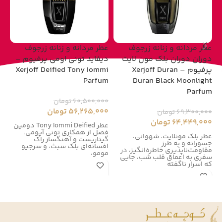
عطر مردانه و زنانه زرجوف
عطر مردانه و زنانه زرجوف
عط
دوران دوران بلک مون لایت
دیفاید تونی اومی پرفیوم –
پرفیوم – Xerjoff Duran
Xerjoff Deified Tony Iommi
um
Parfum
Duran Black Moonlight
Parfum
60,500,000
تومان
00
56,265,000
تومان
00
69,300,000
تومان
64,449,000
تومان
عطر Tony Iommi Deified دومین
فصل از همکاری تونی آیومی،
زر
عطر بلک مونلایت، شهوانی،
گیتاریست و آهنگساز راک
زر
جسورانه و به طرز
افسانه‌ای بلک سبث، و سرجیو
در سال
مقاومت‌ناپذیری خاطره‌انگیز، در
مومو،
سفری به اعماق قلب شب، جایی
که اسرار ناگفته