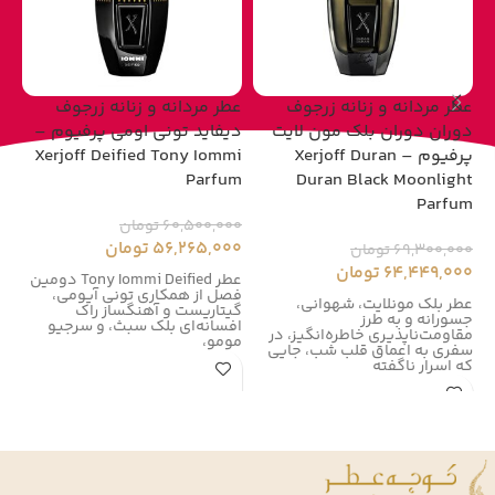
عطر مردانه و زنانه زرجوف
عطر مردانه و زنانه زرجوف
عط
دوران دوران بلک مون لایت
دیفاید تونی اومی پرفیوم –
پرفیوم – Xerjoff Duran
Xerjoff Deified Tony Iommi
um
Parfum
Duran Black Moonlight
Parfum
60,500,000
تومان
00
56,265,000
تومان
00
69,300,000
تومان
64,449,000
تومان
عطر Tony Iommi Deified دومین
فصل از همکاری تونی آیومی،
زر
عطر بلک مونلایت، شهوانی،
گیتاریست و آهنگساز راک
زر
جسورانه و به طرز
افسانه‌ای بلک سبث، و سرجیو
در سال
مقاومت‌ناپذیری خاطره‌انگیز، در
مومو،
سفری به اعماق قلب شب، جایی
که اسرار ناگفته