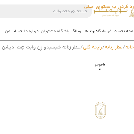
رد کردن به محتوای اصلی
حه نخست
فروشگاه
برند ها
وبلاگ
باشگاه مشتریان
درباره ما
حساب من
خانه
عطر زنانه
رایحه گلی
عطر زنانه شیسیدو زِن وایت هِت ادیشن ادوپرفیوم –  Edition Eau De Parfum
ناموجو
د