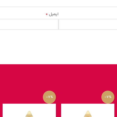
ایمیل
*
-7%
-7%