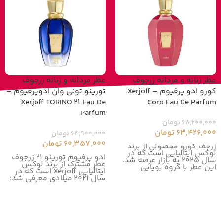
عطر زنانه و مردانه زرجوف
عطر مردانه و زنانه زرجوف
کورو ادو پرفیوم – Xerjoff
تورینو تونی وان ادوپرفیوم –
Xerjoff TORINO 21 Eau De
Coro Eau De Parfum
Parfum
68,200,000
تومان
63,426,000
تومان
64,900,000
تومان
60,357,000
تومان
زرجف کورو محصولی از برند
لوکس ایتالیایی است که در
ادو پرفیوم تورینو 21 زرجوف
سال 2025 به بازار عرضه شد.
عطر مشترک از برند لوکس
این عطر با گروه بویایی
ایتالیایی Xerjoff است که در
سال 2021 میلادی معرفی شد؛