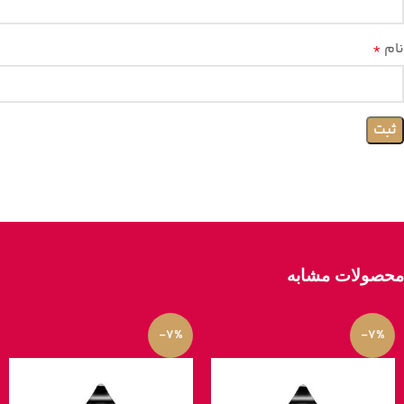
نام
*
محصولات مشابه
-7%
-7%