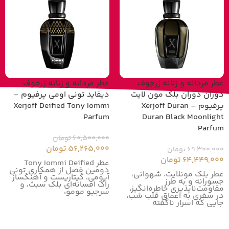
عطر مردانه و زنانه زرجوف
عطر مردانه و زنانه زرجوف
دوران دوران بلک مون لایت
دیفاید تونی اومی پرفیوم –
پرفیوم – Xerjoff Duran
Xerjoff Deified Tony Iommi
Parfum
Duran Black Moonlight
Parfum
60,500,000
تومان
56,265,000
تومان
69,300,000
تومان
64,449,000
تومان
عطر Tony Iommi Deified
دومین فصل از همکاری تونی
عطر بلک مونلایت، شهوانی،
آیومی، گیتاریست و آهنگساز
جسورانه و به طرز
راک افسانه‌ای بلک سبث، و
مقاومت‌ناپذیری خاطره‌انگیز،
سرجیو مومو،
در سفری به اعماق قلب شب،
جایی که اسرار ناگفته