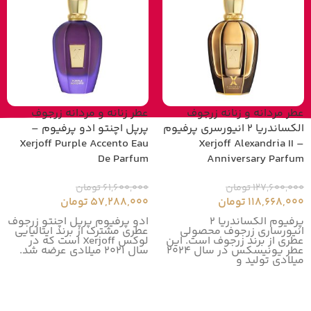
عطر مردانه و زنانه زرجوف
عطر زنانه و مردانه زرجوف
الکساندریا 2 انیورسری پرفیوم
پرپل اچنتو ادو پرفیوم –
Xerjoff Purple Accento Eau
– Xerjoff Alexandria II
De Parfum
Anniversary Parfum
127,600,000
تومان
61,600,000
تومان
118,668,000
تومان
57,288,000
تومان
پرفیوم الکساندریا 2
ادو پرفیوم پرپل اچنتو زرجوف
انیورساری زرجوف محصولی
عطری مشترک از برند ایتالیایی
عطری از برند زرجوف است. این
لوکس Xerjoff است که در
عطر یونیسکس در سال 2024
سال ۲۰۲۱ میلادی عرضه شد.
میلادی تولید و