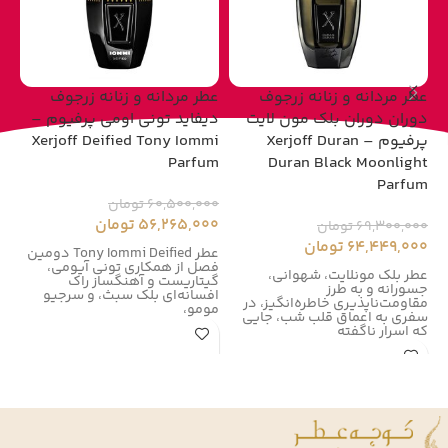
عطر مردانه و زنانه زرجوف
عطر مردانه و زنانه زرجوف
عط
دوران دوران بلک مون لایت
دیفاید تونی اومی پرفیوم –
پرفیوم – Xerjoff Duran
Xerjoff Deified Tony Iommi
um
Parfum
Duran Black Moonlight
Parfum
60,500,000
تومان
00
56,265,000
تومان
00
69,300,000
تومان
64,449,000
تومان
عطر Tony Iommi Deified دومین
فصل از همکاری تونی آیومی،
زر
عطر بلک مونلایت، شهوانی،
گیتاریست و آهنگساز راک
زر
جسورانه و به طرز
افسانه‌ای بلک سبث، و سرجیو
در سال
مقاومت‌ناپذیری خاطره‌انگیز، در
مومو،
سفری به اعماق قلب شب، جایی
که اسرار ناگفته