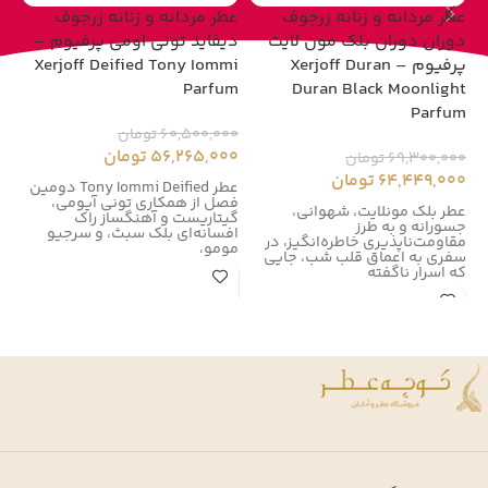
عطر مردانه و زنانه زرجوف
عطر مردانه و زنانه زرجوف
عط
دوران دوران بلک مون لایت
دیفاید تونی اومی پرفیوم –
پرفیوم – Xerjoff Duran
Xerjoff Deified Tony Iommi
um
Parfum
Duran Black Moonlight
Parfum
60,500,000
تومان
00
56,265,000
تومان
00
69,300,000
تومان
64,449,000
تومان
عطر Tony Iommi Deified دومین
فصل از همکاری تونی آیومی،
زر
عطر بلک مونلایت، شهوانی،
گیتاریست و آهنگساز راک
زر
جسورانه و به طرز
افسانه‌ای بلک سبث، و سرجیو
در سال
مقاومت‌ناپذیری خاطره‌انگیز، در
مومو،
سفری به اعماق قلب شب، جایی
که اسرار ناگفته