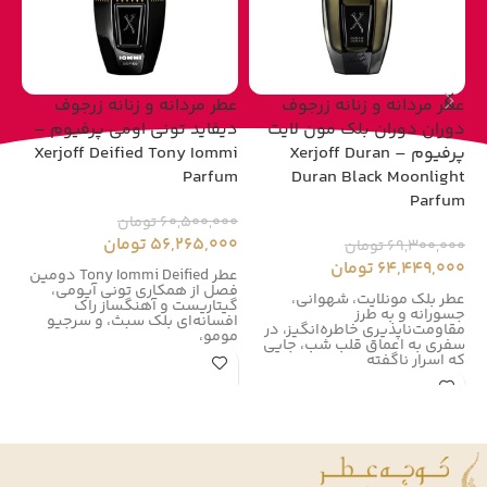
عطر مردانه و زنانه زرجوف
عطر مردانه و زنانه زرجوف
عط
دوران دوران بلک مون لایت
دیفاید تونی اومی پرفیوم –
پرفیوم – Xerjoff Duran
Xerjoff Deified Tony Iommi
um
Parfum
Duran Black Moonlight
Parfum
60,500,000
تومان
00
56,265,000
تومان
00
69,300,000
تومان
64,449,000
تومان
عطر Tony Iommi Deified دومین
فصل از همکاری تونی آیومی،
زر
عطر بلک مونلایت، شهوانی،
گیتاریست و آهنگساز راک
زر
جسورانه و به طرز
افسانه‌ای بلک سبث، و سرجیو
در سال
مقاومت‌ناپذیری خاطره‌انگیز، در
مومو،
سفری به اعماق قلب شب، جایی
که اسرار ناگفته