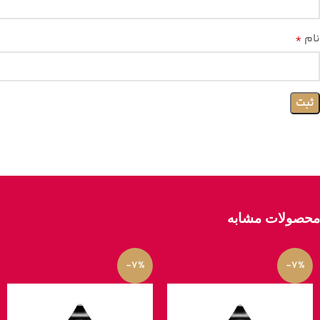
نام
*
محصولات مشابه
-7%
-7%