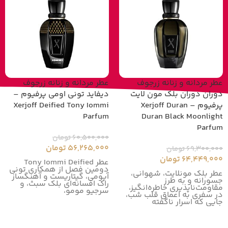
عطر مردانه و زنانه زرجوف
عطر مردانه و زنانه زرجوف
دوران دوران بلک مون لایت
دیفاید تونی اومی پرفیوم –
پرفیوم – Xerjoff Duran
Xerjoff Deified Tony Iommi
Parfum
Duran Black Moonlight
Parfum
60,500,000
تومان
56,265,000
تومان
69,300,000
تومان
64,449,000
تومان
عطر Tony Iommi Deified
دومین فصل از همکاری تونی
عطر بلک مونلایت، شهوانی،
آیومی، گیتاریست و آهنگساز
جسورانه و به طرز
راک افسانه‌ای بلک سبث، و
مقاومت‌ناپذیری خاطره‌انگیز،
سرجیو مومو،
در سفری به اعماق قلب شب،
جایی که اسرار ناگفته