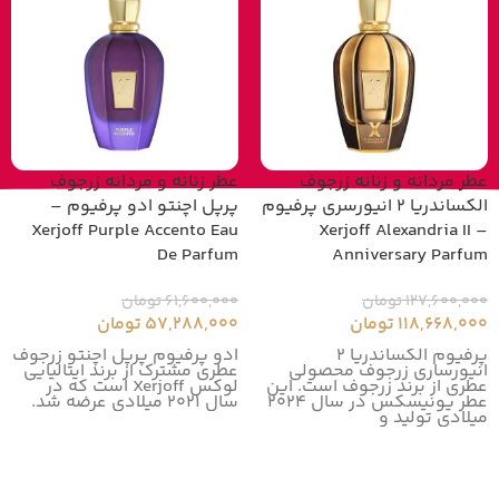
عطر مردانه و زنانه زرجوف
عطر زنانه و مردانه زرجوف
الکساندریا 2 انیورسری پرفیوم
پرپل اچنتو ادو پرفیوم –
Xerjoff Purple Accento Eau
– Xerjoff Alexandria II
De Parfum
Anniversary Parfum
127,600,000
تومان
61,600,000
تومان
118,668,000
تومان
57,288,000
تومان
پرفیوم الکساندریا 2
ادو پرفیوم پرپل اچنتو زرجوف
انیورساری زرجوف محصولی
عطری مشترک از برند ایتالیایی
عطری از برند زرجوف است. این
لوکس Xerjoff است که در
عطر یونیسکس در سال 2024
سال ۲۰۲۱ میلادی عرضه شد.
میلادی تولید و