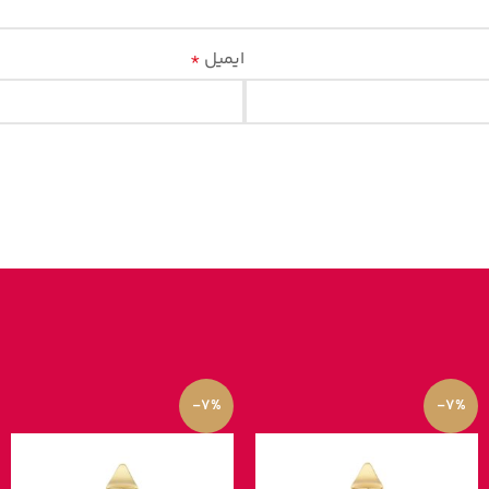
ایمیل
*
-7%
-7%