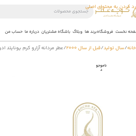
رد کردن به محتوای اصلی
حه نخست
فروشگاه
برند ها
وبلاگ
باشگاه مشتریان
درباره ما
حساب من
خانه
سال تولید
قبل از سال 2000
عطر مردانه آزارو کرم یونایتد ادوتویلت – ted Eau De Toilette
ناموجو
د