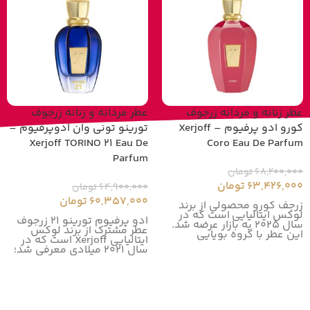
عطر زنانه و مردانه زرجوف
عطر مردانه و زنانه زرجوف
کورو ادو پرفیوم – Xerjoff
تورینو تونی وان ادوپرفیوم –
Xerjoff TORINO 21 Eau De
Coro Eau De Parfum
Parfum
68,200,000
تومان
63,426,000
تومان
64,900,000
تومان
60,357,000
تومان
زرجف کورو محصولی از برند
لوکس ایتالیایی است که در
ادو پرفیوم تورینو 21 زرجوف
سال 2025 به بازار عرضه شد.
عطر مشترک از برند لوکس
این عطر با گروه بویایی
ایتالیایی Xerjoff است که در
سال 2021 میلادی معرفی شد؛