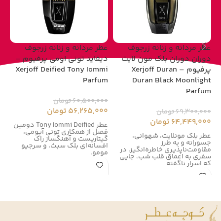
عطر مردانه و زنانه زرجوف
عطر مردانه و زنانه زرجوف
عط
دوران دوران بلک مون لایت
دیفاید تونی اومی پرفیوم –
پرفیوم – Xerjoff Duran
Xerjoff Deified Tony Iommi
um
Parfum
Duran Black Moonlight
Parfum
60,500,000
تومان
00
56,265,000
تومان
00
69,300,000
تومان
64,449,000
تومان
عطر Tony Iommi Deified دومین
فصل از همکاری تونی آیومی،
زر
عطر بلک مونلایت، شهوانی،
گیتاریست و آهنگساز راک
زر
جسورانه و به طرز
افسانه‌ای بلک سبث، و سرجیو
در سال
مقاومت‌ناپذیری خاطره‌انگیز، در
مومو،
سفری به اعماق قلب شب، جایی
که اسرار ناگفته