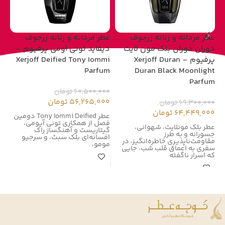
عطر مردانه و زنانه زرجوف
عطر مردانه و زنانه زرجوف
عط
دوران دوران بلک مون لایت
دیفاید تونی اومی پرفیوم –
پرفیوم – Xerjoff Duran
Xerjoff Deified Tony Iommi
um
Parfum
Duran Black Moonlight
Parfum
60,500,000
تومان
00
56,265,000
تومان
00
69,300,000
تومان
64,449,000
تومان
عطر Tony Iommi Deified دومین
فصل از همکاری تونی آیومی،
زر
عطر بلک مونلایت، شهوانی،
گیتاریست و آهنگساز راک
زر
جسورانه و به طرز
افسانه‌ای بلک سبث، و سرجیو
در سال
مقاومت‌ناپذیری خاطره‌انگیز، در
مومو،
سفری به اعماق قلب شب، جایی
که اسرار ناگفته