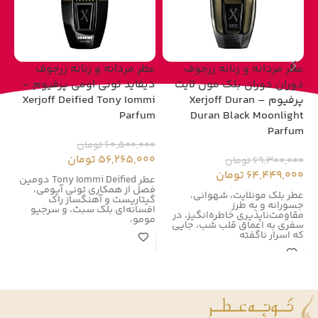
عطر مردانه و زنانه زرجوف
عطر مردانه و زنانه زرجوف
عط
دوران دوران بلک مون لایت
دیفاید تونی اومی پرفیوم –
پرفیوم – Xerjoff Duran
Xerjoff Deified Tony Iommi
um
Parfum
Duran Black Moonlight
Parfum
60,500,000
تومان
00
56,265,000
تومان
00
69,300,000
تومان
64,449,000
تومان
عطر Tony Iommi Deified دومین
فصل از همکاری تونی آیومی،
زر
عطر بلک مونلایت، شهوانی،
گیتاریست و آهنگساز راک
زر
جسورانه و به طرز
افسانه‌ای بلک سبث، و سرجیو
در سال
مقاومت‌ناپذیری خاطره‌انگیز، در
مومو،
سفری به اعماق قلب شب، جایی
که اسرار ناگفته