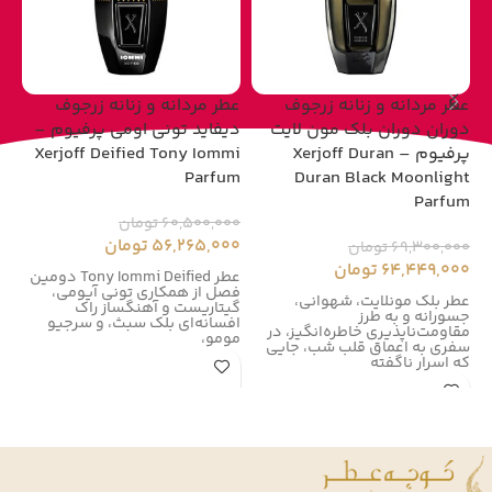
عطر مردانه و زنانه زرجوف
عطر مردانه و زنانه زرجوف
عط
دوران دوران بلک مون لایت
دیفاید تونی اومی پرفیوم –
پرفیوم – Xerjoff Duran
Xerjoff Deified Tony Iommi
um
Parfum
Duran Black Moonlight
Parfum
60,500,000
تومان
00
56,265,000
تومان
00
69,300,000
تومان
64,449,000
تومان
عطر Tony Iommi Deified دومین
فصل از همکاری تونی آیومی،
زر
عطر بلک مونلایت، شهوانی،
گیتاریست و آهنگساز راک
زر
جسورانه و به طرز
افسانه‌ای بلک سبث، و سرجیو
در سال
مقاومت‌ناپذیری خاطره‌انگیز، در
مومو،
سفری به اعماق قلب شب، جایی
که اسرار ناگفته