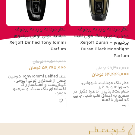
عطر مردانه و زنانه زرجوف
عطر مردانه و زنانه زرجوف
عط
دوران دوران بلک مون لایت
دیفاید تونی اومی پرفیوم –
پرفیوم – Xerjoff Duran
Xerjoff Deified Tony Iommi
um
Parfum
Duran Black Moonlight
Parfum
60,500,000
تومان
00
56,265,000
تومان
00
69,300,000
تومان
64,449,000
تومان
عطر Tony Iommi Deified دومین
فصل از همکاری تونی آیومی،
زر
عطر بلک مونلایت، شهوانی،
گیتاریست و آهنگساز راک
زر
جسورانه و به طرز
افسانه‌ای بلک سبث، و سرجیو
در سال
مقاومت‌ناپذیری خاطره‌انگیز، در
مومو،
سفری به اعماق قلب شب، جایی
که اسرار ناگفته