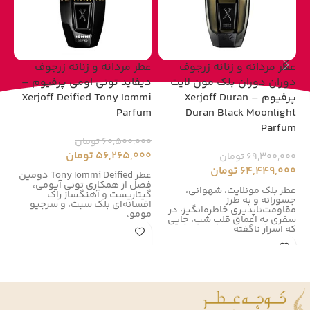
عطر مردانه و زنانه زرجوف
عطر مردانه و زنانه زرجوف
عط
دوران دوران بلک مون لایت
دیفاید تونی اومی پرفیوم –
پرفیوم – Xerjoff Duran
Xerjoff Deified Tony Iommi
um
Parfum
Duran Black Moonlight
Parfum
60,500,000
تومان
00
56,265,000
تومان
00
69,300,000
تومان
64,449,000
تومان
عطر Tony Iommi Deified دومین
فصل از همکاری تونی آیومی،
زر
عطر بلک مونلایت، شهوانی،
گیتاریست و آهنگساز راک
زر
جسورانه و به طرز
افسانه‌ای بلک سبث، و سرجیو
در سال
مقاومت‌ناپذیری خاطره‌انگیز، در
مومو،
سفری به اعماق قلب شب، جایی
که اسرار ناگفته