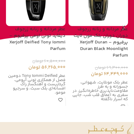
عطر مردانه و زنانه زرجوف
عطر مردانه و زنانه زرجوف
عط
دوران دوران بلک مون لایت
دیفاید تونی اومی پرفیوم –
پرفیوم – Xerjoff Duran
Xerjoff Deified Tony Iommi
um
Parfum
Duran Black Moonlight
Parfum
60,500,000
تومان
00
56,265,000
تومان
00
69,300,000
تومان
64,449,000
تومان
عطر Tony Iommi Deified دومین
فصل از همکاری تونی آیومی،
زر
عطر بلک مونلایت، شهوانی،
گیتاریست و آهنگساز راک
زر
جسورانه و به طرز
افسانه‌ای بلک سبث، و سرجیو
در سال
مقاومت‌ناپذیری خاطره‌انگیز، در
مومو،
سفری به اعماق قلب شب، جایی
که اسرار ناگفته