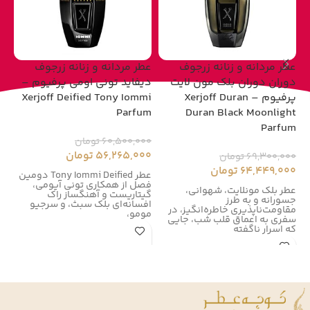
عطر مردانه و زنانه زرجوف
عطر مردانه و زنانه زرجوف
عط
دوران دوران بلک مون لایت
دیفاید تونی اومی پرفیوم –
پرفیوم – Xerjoff Duran
Xerjoff Deified Tony Iommi
um
Parfum
Duran Black Moonlight
Parfum
60,500,000
تومان
00
56,265,000
تومان
00
69,300,000
تومان
64,449,000
تومان
عطر Tony Iommi Deified دومین
فصل از همکاری تونی آیومی،
زر
عطر بلک مونلایت، شهوانی،
گیتاریست و آهنگساز راک
زر
جسورانه و به طرز
افسانه‌ای بلک سبث، و سرجیو
در سال
مقاومت‌ناپذیری خاطره‌انگیز، در
مومو،
سفری به اعماق قلب شب، جایی
که اسرار ناگفته