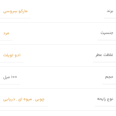
برند
مارکو سِروسی
جنسیت
مرد
غلظت عطر
ادو تویلت
حجم
100 میل
نوع رایحه
چوبی , میوه ای , دریایی