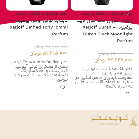
عطر مردانه و زنانه زرجوف
عطر مردانه و زنانه زرجوف
عط
دوران دوران بلک مون لایت
دیفاید تونی اومی پرفیوم –
پرفیوم – Xerjoff Duran
Xerjoff Deified Tony Iommi
um
Parfum
Duran Black Moonlight
Parfum
60,500,000
تومان
00
56,265,000
تومان
00
69,300,000
تومان
64,449,000
تومان
عطر Tony Iommi Deified دومین
فصل از همکاری تونی آیومی،
زر
عطر بلک مونلایت، شهوانی،
گیتاریست و آهنگساز راک
زر
جسورانه و به طرز
افسانه‌ای بلک سبث، و سرجیو
در سال
مقاومت‌ناپذیری خاطره‌انگیز، در
مومو،
سفری به اعماق قلب شب، جایی
که اسرار ناگفته