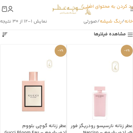
رد کردن به محتوای اصلی
خانه
رنگ شیشه
صورتی
نمایش 1–12 از 30 نتیجه
مشاهده فیلترها
-7%
-7%
عطر زنانه نارسیسو رودریگز فور
عطر زنانه گوچی بلووم
هر ادوپرفیوم – Narciso
ادوپرفیوم – Gucci Bloom Eau