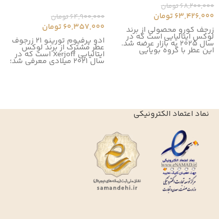
68,200,000
تومان
63,426,000
تومان
64,900,000
تومان
60,357,000
تومان
زرجف کورو محصولی از برند
لوکس ایتالیایی است که در
ادو پرفیوم تورینو 21 زرجوف
سال 2025 به بازار عرضه شد.
عطر مشترک از برند لوکس
این عطر با گروه بویایی
ایتالیایی Xerjoff است که در
سال 2021 میلادی معرفی شد؛
نماد اعتماد الکترونیکی