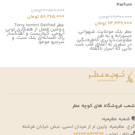
Parfum
60,500,000
تومان
56,265,000
تومان
69,300,000
تومان
64,449,000
تومان
عطر Tony Iommi Deified
دومین فصل از همکاری تونی
عطر بلک مونلایت، شهوانی،
آیومی، گیتاریست و آهنگساز
جسورانه و به طرز
راک افسانه‌ای بلک سبث، و
مقاومت‌ناپذیری خاطره‌انگیز،
سرجیو مومو،
در سفری به اعماق قلب شب،
جایی که اسرار ناگفته
شعب فروشگاه های کوچه عطر
شعبه عظیمیه:
کرج، عظیمیه، پایین تر از میدان اسبی، نبش خیابان فرشته
تلفن تماس:
02632543496