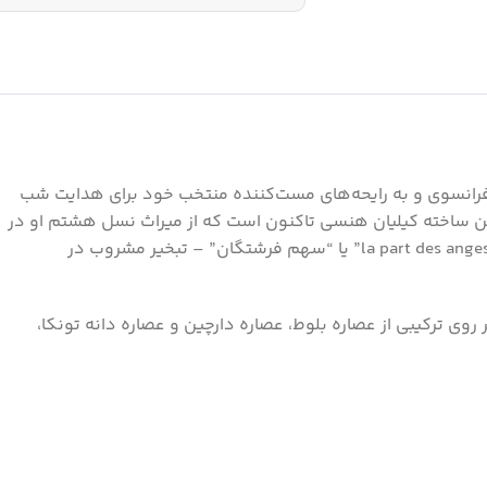
 فرانسوی و به رایحه‌های مست‌کننده منتخب خود برای هدایت شب
وزا، همکاری می‌کند، شخصی‌ترین ساخته کیلیان هنسی تاکنون است که از میراث نسل هشتم او در
مهارت هنسی در ساخت کنیاک الهام گرفته شده است. این عطر به اعماق ذهن و حافظه بنیانگذار و به مرموزترین بُعد آن نفوذ می‌کند: “la part des anges” یا “سهم فرشتگان” – تبخیر مشروب در
 بر روی ترکیبی از عصاره بلوط، عصاره دارچین و عصاره دانه تونکا،