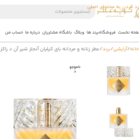
رد کردن به محتوای اصلی
حه نخست
فروشگاه
برند ها
وبلاگ
باشگاه مشتریان
درباره ما
حساب من
خانه
آرایشی
برند
عطر زنانه و مردانه بای کیلیان آنجلز شیر آن د راکز ادوپرفیوم – n The Rocks Eau De Parfum
ناموجو
د