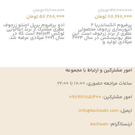
127,600,000
تومان
61,600,000
تومان
118,668,000
تومان
57,288,000
تومان
پرفیوم الکساندریا 2
ادو پرفیوم پرپل اچنتو زرجوف
انیورساری زرجوف محصولی
عطری مشترک از برند ایتالیایی
عطری از برند زرجوف است. این
لوکس Xerjoff است که در
عطر یونیسکس در سال 2024
سال ۲۰۲۱ میلادی عرضه شد.
میلادی تولید و
امور مشترکین و ارتباط با مجموعه
ساعات مراجعه حضوری:
10:00 تا 22:00
امور مشترکین:
0989121851400
ایمیل:
info@kocheatr.com
اینستاگرام:
kocheatr