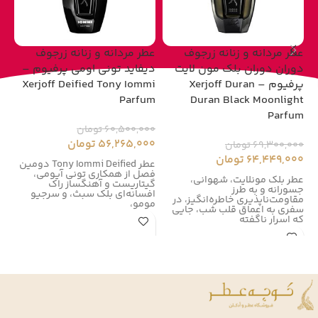
عطر مردانه و زنانه زرجوف
عطر مردانه و زنانه زرجوف
عط
دوران دوران بلک مون لایت
دیفاید تونی اومی پرفیوم –
پرفیوم – Xerjoff Duran
Xerjoff Deified Tony Iommi
um
Parfum
Duran Black Moonlight
Parfum
60,500,000
تومان
00
56,265,000
تومان
00
69,300,000
تومان
64,449,000
تومان
عطر Tony Iommi Deified دومین
فصل از همکاری تونی آیومی،
زر
عطر بلک مونلایت، شهوانی،
گیتاریست و آهنگساز راک
زر
جسورانه و به طرز
افسانه‌ای بلک سبث، و سرجیو
در سال
مقاومت‌ناپذیری خاطره‌انگیز، در
مومو،
سفری به اعماق قلب شب، جایی
که اسرار ناگفته