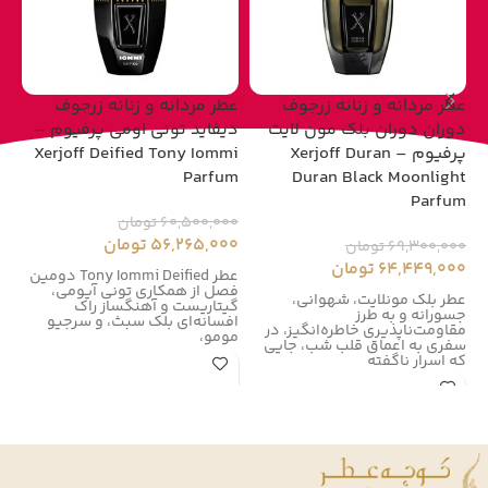
عطر مردانه و زنانه زرجوف
عطر مردانه و زنانه زرجوف
عط
دوران دوران بلک مون لایت
دیفاید تونی اومی پرفیوم –
پرفیوم – Xerjoff Duran
Xerjoff Deified Tony Iommi
um
Parfum
Duran Black Moonlight
Parfum
60,500,000
تومان
00
56,265,000
تومان
00
69,300,000
تومان
64,449,000
تومان
عطر Tony Iommi Deified دومین
فصل از همکاری تونی آیومی،
زر
عطر بلک مونلایت، شهوانی،
گیتاریست و آهنگساز راک
زر
جسورانه و به طرز
افسانه‌ای بلک سبث، و سرجیو
در سال
مقاومت‌ناپذیری خاطره‌انگیز، در
مومو،
سفری به اعماق قلب شب، جایی
که اسرار ناگفته