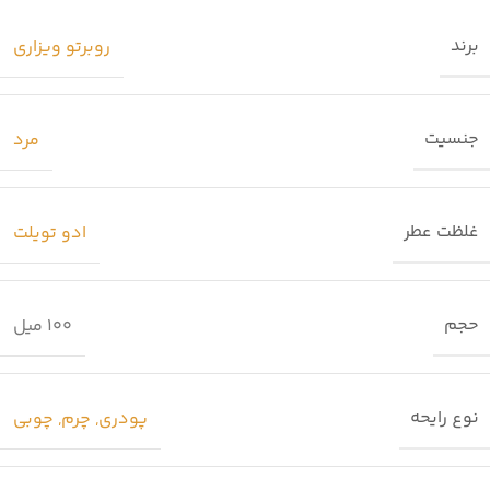
برند
روبرتو ویزاری
جنسیت
مرد
غلظت عطر
ادو تویلت
حجم
100 میل
نوع رایحه
پودری
,
چرم
,
چوبی