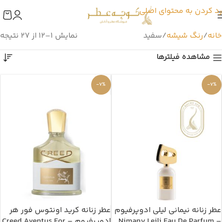
رد کردن به محتوای اصلی
خانه
رنگ شیشه
سفید
نمایش 1–12 از 27 نتیجه
مشاهده فیلترها
-7%
-7%
عطر زنانه نیمانی لیلی ادوپرفیوم
عطر زنانه کرید اونتوس فور هر
– Nimany Leili Eau De Parfum
ادوپرفیوم – Creed Aventus For