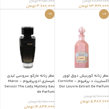
68,200,000
تومان
3,956,000
تومان
63,426,000
تومان
3,680,000
تومان
-7%
-7%
عطر زنانه کورنیش دوق لوور
عطر زنانه مارکو سروسی لیدی
اکستریت د پرفیوم – Corniche
میستری ادوپرفیوم – Marco
Serussi The Lady Mystery Eau
Dor Louvre Extrait De Parfum
de Parfum
5,900,000
تومان
5,487,000
تومان
15,950,000
تومان
14,834,000
تومان