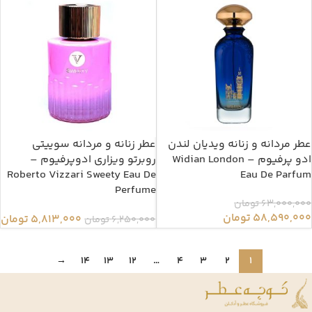
عطر مردانه و زنانه ویدیان لندن
عطر زنانه و مردانه سوییتی
ادو پرفیوم – Widian London
روبرتو ویزاری ادوپرفیوم –
Roberto Vizzari Sweety Eau De
Eau De Parfum
Perfume
63,000,000
تومان
58,590,000
تومان
5,813,000
تومان
6,250,000
تومان
→
14
13
12
…
4
3
2
1