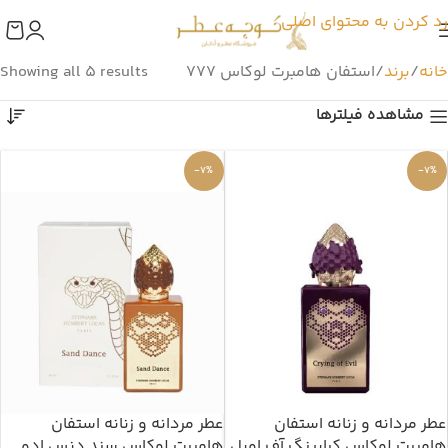
رد کردن به محتوای اصلی
خانه
برند
استفان هامبرت لوکاس 777
Showing all 5 results
مشاهده فیلترها
-7%
-7%
عطر مردانه و زنانه استفان
عطر مردانه و زنانه استفان
هامبرت لوکاس کرایینگ آف اویل
هامبرت لوکاس سند دنس ادو