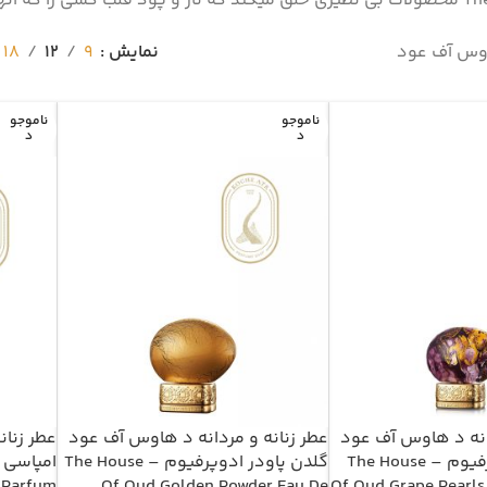
 و آن را نورانی میکند.
اوس آف عود
نمایش
9
12
18
ناموجو
ناموجو
د
د
دانه د هاوس آف عود
عطر زنانه و مردانه د هاوس آف عود
عطر زنا
گریپ پرلز ادوپرفیوم – The House
گلدن پاودر ادوپرفیوم – The House
 Parfum
Of Oud Golden Powder Eau De
Of Oud Grape Pearls