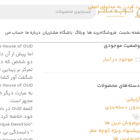
رد کردن به محتوای اصلی
حه نخست
فروشگاه
برند ها
وبلاگ
باشگاه مشتریان
درباره ما
حساب من
وضعیت موجودی
The House of OUD نام یک برند است،امضای
اما پیش از آن د
موجود در انبار
دو شخص که در ک
تمرکز بر زیبایی
شگفت آور کشان
The House of OUD بنیانگذاری شد تا ایده ها و الهاماتی را که این دو از سراسر جهان گردآوری میکنند، به یک خ
دسته‌های محصولات
به عبارت دیگر خ
آرایشی
مجهز است.
بدون دسته‌بندی
کلمه D
برند
خود خلاصه کرده
پرفروش ترین ها
“Our Unique Devotion”
پیشنهاد ویژه کوچه عطر
” دلبستگی بی ه
جدیدترین ها