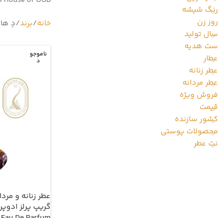
The House of OUD محصولات بی نظیری خلق میکند که تار و پود قلب کسی را که آنها را میپوشد تحت تاثیرقرار می دهد
رنگ شیشه
روز زن
خانه
برند
دِ ه
سال تولید
ست هدیه
ناموجو
عطار
د
عطر زنانه
عطر مردانه
فروش ویژه
قیمت
کشور سازنده
محصولات پوستی
نت عطر
عطر زنانه و مر
 Eau De Parfum