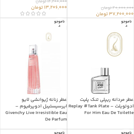
14,200,000
تومان
13,206,000
تومان
40,000,000
تومان
37,200,000
تومان
ناموجو
ناموجو
د
د
عطر مردانه ریپلی تنک پلیت
عطر زنانه ژیوانشی لایو
ادوتویلت – Replay #Tank Plate
ایرسیستیبل ادوپرفیوم –
Givenchy Live Irresistible Eau
For Him Eau De Toilette
De Parfum
ناموجو
ناموجو