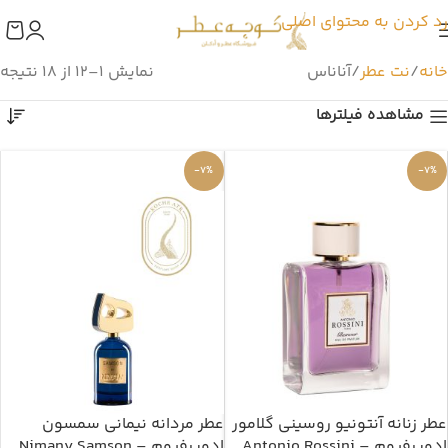
رد کردن به محتوای اصلی
خانه
نت عطر
آناناس
نمایش 1–12 از 18 نتیجه
مشاهده فیلترها
-7%
-7%
عطر زنانه آنتونیو روسینی گلامور
عطر مردانه نیمانی سمسون
ادوپرفیوم – Antonio Rossini
ادوپرفیوم – Nimany Samson