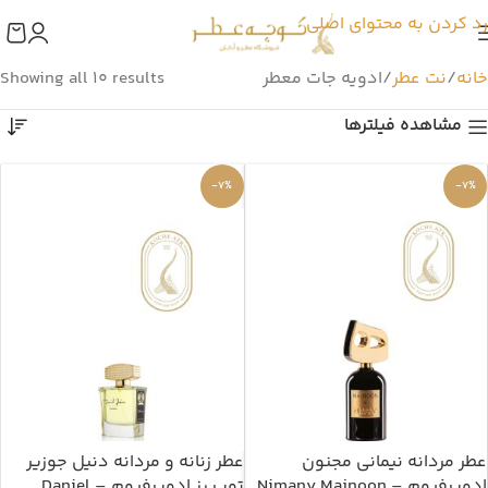
رد کردن به محتوای اصلی
خانه
نت عطر
ادویه جات معطر
Showing all 10 results
مشاهده فیلترها
-7%
-7%
عطر مردانه نیمانی مجنون
عطر زنانه و مردانه دنیل جوزیر
ادوپرفیوم – Nimany Majnoon
توب رز ادوپرفیوم – Daniel