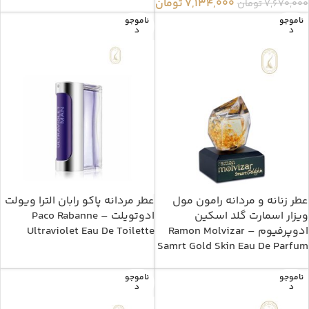
7,134,000
تومان
7,670,000
تومان
ناموجو
ناموجو
د
د
عطر زنانه و مردانه رامون مول
عطر مردانه پاکو رابان الترا ویولت
ویزار اسمارت گلد اسکین
ادوتویلت – Paco Rabanne
ادوپرفیوم – Ramon Molvizar
Ultraviolet Eau De Toilette
Samrt Gold Skin Eau De Parfum
ناموجو
ناموجو
د
د