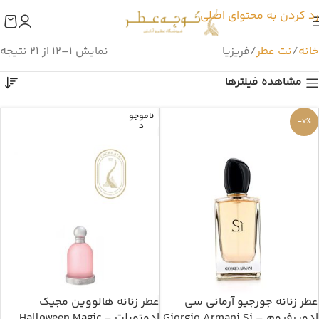
رد کردن به محتوای اصلی
خانه
نت عطر
فریزیا
نمایش 1–12 از 21 نتیجه
مشاهده فیلترها
ناموجو
-7%
د
عطر زنانه جورجیو آرمانی سی
عطر زنانه هالووین مجیک
ادوپرفیوم – Giorgio Armani Si
ادوتویلت – Halloween Magic