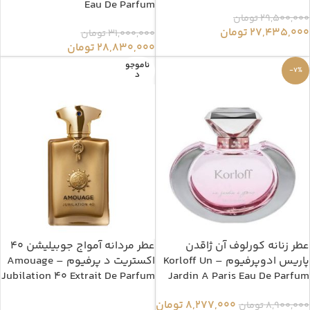
Eau De Parfum
29,500,000
تومان
27,435,000
تومان
31,000,000
تومان
28,830,000
تومان
ناموجو
-7%
د
عطر زنانه کورلوف آن ژاقدن
عطر مردانه آمواج جوبیلیشن 40
پاریس ادوپرفیوم – Korloff Un
اکستریت د پرفیوم – Amouage
Jubilation 40 Extrait De Parfum
Jardin A Paris Eau De Parfum
8,277,000
تومان
8,900,000
تومان