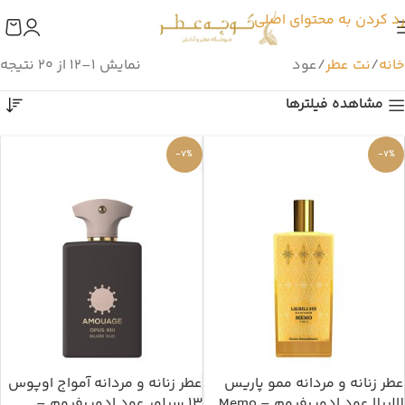
رد کردن به محتوای اصلی
خانه
نت عطر
عود
نمایش 1–12 از 20 نتیجه
مشاهده فیلترها
-7%
-7%
عطر زنانه و مردانه ممو پاریس
عطر زنانه و مردانه آمواج اوپوس
لالیبلا عود ادوپرفیوم – Memo
13 سیلور عود ادوپرفیوم –