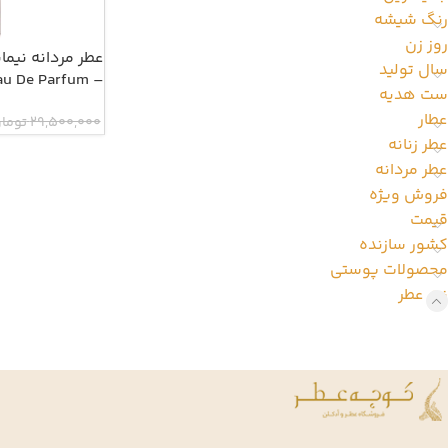
رنگ شیشه
روز زن
عطر مردانه نیم
سال تولید
– Nimany Majnoon Eau De Parfum
ست هدیه
عطار
29,500,000
توما
عطر زنانه
عطر مردانه
فروش ویژه
قیمت
کشور سازنده
محصولات پوستی
نت عطر