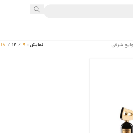
وایح شرقی
نمایش
9
12
18