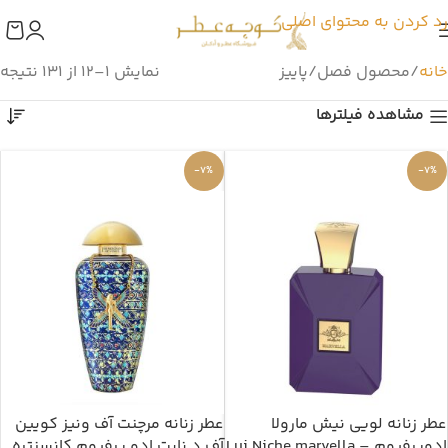
رد کردن به محتوای اصلی
خانه
محصول فصل
پاییز
نمایش 1–12 از 131 نتیجه
مشاهده فیلترها
-7%
-7%
عطر زنانه لویی نیش مارولا
عطر زنانه مرچنت آف ونیز کویین
ادوپرفیوم – Lui Niche marvella
آف د نایت ادو پرفیوم کانسنتره