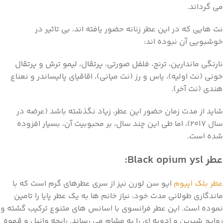
می گرداند.
نت هایی که در این عطر زنانه حضور یافته اند، بی تاثیر در
خوشبویی آن نبوده اند:
نارنگی ماندارین، ترنج، فلفل صورتی، پرتقال، لیمو ترش و پرتقال
خونی (نت اولیه)، یاس و رز (نت میانی)، اقاقیای پالیساندر و نعناع
هندی (نت آخر).
شاید از مدت زمان حضور این عطر، زیاد نگذشته باشد (عرضه در
سال 2017)، اما طی این چند سال، بر محبوبیت آن، بسیار افزوده
شده است.
عطر
Black opium ysl
:
عطر بلک اپیوم
ایو سن لورن نیز از سری عطرهای گرم است که با
ماندگاری طولانی مدت خود، نیاز خانم ها به یک عطر پایا را تامین
نموده است. این عطر فرانسوی با اسانس های متنوع ترکیب گشته و
روایح شیرین و ادویه ای را به مشام می رساند. رایحه وانیل و قهوه