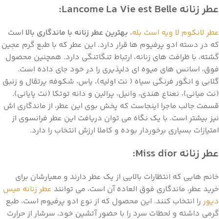
عطر زنانه
Lancome La Vie est Belle
:
عطر لانکوم لا ویه است بله
،
بهترین عطر زنانه با ماندگاری بالا
است
که در دسته ادو پرفیوم ها قرار دارد. این عطر که با طبع گرم عجین
گشته، با ظرافت های زنانه، ارتباط تنگاتنگی دارد. همچنین محصول
فوق، اسانس های میوه ای دلپذیری را در خود جای داده است.
گلابی و انگور فرنگی سیاه ( نت اولیه)، یاس، شکوفه پرتقال و زنبق
(نت میانی)، نعناع هندی، وانیل، پرالین و دانه توتکا (نت پایانی).
قسمت جالب ماجرا اینجاست که پخش بوی این عطر، از ماندگاری اش
نیز بیشتر است. با یک نگاه می توان دریافت این عطر فرانسوی از
امتیازات بسیاری برخوردار بوده و کاملا ارزش انتخاب را دارد.
عطر زنانه
Miss dior
:
خانم هایی که انتظارات بالایی از یک عطر دارند و معیارشان برای
خرید عطر، ماندگاری فوق العاده آن است، می توانند
عطر زنانه میس
دیور
را انتخاب کنند. این محصول که از نوع ادو پرفیوم است، طبع
گرمی داشته و لحظات سرد را با حضور آتشین خود، سرشار از حرارت