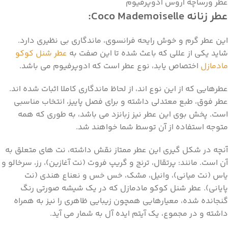
عطر ورساچه اروس ادوپرفیوم
عطر زنانه ‏
Coco Mademoiselle
:
این عطر گرم و خوش رایحه فرانسوی، ماندگاری بی نظیری دارد.
شاید یکی از عللی که باعث شده تا این صفت به
عطر شنل کوکو
مادمازل
اختصاص یابد، نوع عطر است که ادوپرفیوم می باشد.
عطرهایی که از این نوع اند، از لحاظ ماندگاری کاملا اثبات شده اند.
عطر فوق، طبع معتدلی داشته و برای فصل پاییز، انتخاب مناسبی
است. پخش بوی این عطر نیز زبانزد می باشد، به طوری که همه
متوجه استفاده از آن توسط شما خواهند شد.
آنچه در شکل گیری این عطر ممتاز نقش داشته، نت های متعلق به
آن است. مانند: پرتقال، ترنج و گریپ فروت (نت آغازین)، رز، سرخالو و
یاس (نت میانی)، وانیل، مشک، خس خس و نعناع هندی (نت
پایانی). عطر شنل کوکو مادمازل که در یک شیشه صورتی رنگ
گنجانده شده، معیارهایی همچون زیبایی ظاهری را نیز به همراه
داشته و در مجموع، یک آیتم ایده آل به شمار می آید.