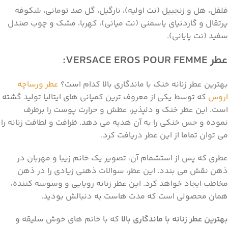
فلفل، هل و زنجبیل (نت اولیه)، نارگیل، گل صد تومانی، شکوفه
پرتقال و گاردنیای یاسمنی (نت میانی)، کهربا، مشک و چوب صندل
سفید (نت پایانی).
عطر
VERSACE EROS POUR FEMME
:
بهترین عطر زنانه خنک با ماندگاری بالا کدام است؟
عطر ورساچه
اروس
که توسط یکی از معروف ترین کمپانی های ایتالیا تولید گشته
است. این عطر خنک و دلپذیر، عطش و حرارت پوست را برطرف
نموده و حس خنکی را به آن هدیه می دهد. ظرافت و لطافت زنانه را
می توان تماما از این عطر دریافت کرد.
عطری که پس از استشمام آن، تصویر یک خانم زیبا و مهربان در
ذهن نقش می بندد. این عطر، سوالات ذهنی زیادی را در ذهن
مخاطب ایجاد خواهد کرد. این عطر زنانه رویایی و وسوسه کننده،
همان محصولی است که مدت هاست به دنبالش بودید.
بهترین عطر زنانه با ماندگاری بالا
که با خانم های خوش سلیقه و