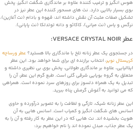
هوس انگیز و ترغیب کننده علاوه بر ماندگاری شگفت انگیز، پخش
بوی بسیار بالایی دارد. نت های مسحور کننده این عطر نیز در
تشکیل صفات مثبت آن نقش داشته اند: قهوه و بادام (نت آغازین)،
نرگس و یاس (نت میانی)، کاکائو و دانه توتدلکا (نت پایانی).
عطر
VERSACE CRYSTAL NOIR
:
در جستجوی یک عطر زنانه تلخ با ماندگاری بالا هستید؟
عطر ورساچه
کریستال نویر
، انتخاب برازنده ای برای شما خواهد بود. این عطر
ایتالیایی، علاوه بر ماندگاری طولانی، پخش بوی بی نظیری داشته و
متعلق به گروه بویایی شرقی گلی است. طبع گرم این عطر، آن را
تبدیل به یک همراه دلسوز برای روزهای سرد نموده است. همراهی
که می توانید به آغوش گرمش پناه ببرید.
این عطر زنانه شیک، تازگی و لطافت را به تصویر درآورده و حاوی
اسانس های شگفت انگیز و کمیاب است. اسانس هایی به آن
هویت بخشیده اند. نت هایی که در این عطر به کار رفته و آن را به
یک عطر جذاب، مبدل نموده اند را نام خواهیم برد: